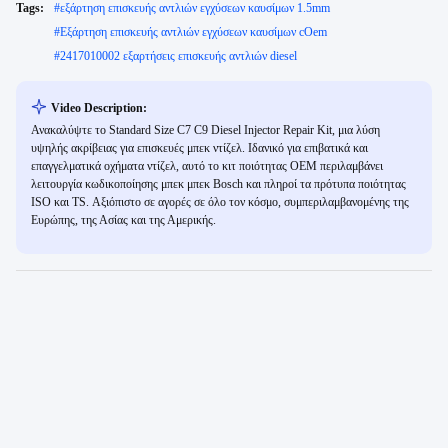
Tags:
#
εξάρτηση επισκευής αντλιών εγχύσεων καυσίμων 1.5mm
#
Εξάρτηση επισκευής αντλιών εγχύσεων καυσίμων cOem
#
2417010002 εξαρτήσεις επισκευής αντλιών diesel
Video Description:
Ανακαλύψτε το Standard Size C7 C9 Diesel Injector Repair Kit, μια λύση
υψηλής ακρίβειας για επισκευές μπεκ ντίζελ. Ιδανικό για επιβατικά και
επαγγελματικά οχήματα ντίζελ, αυτό το κιτ ποιότητας OEM περιλαμβάνει
λειτουργία κωδικοποίησης μπεκ μπεκ Bosch και πληροί τα πρότυπα ποιότητας
ISO και TS. Αξιόπιστο σε αγορές σε όλο τον κόσμο, συμπεριλαμβανομένης της
Ευρώπης, της Ασίας και της Αμερικής.