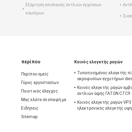
Εξάρτηση επισκευής αντλιών εγχύσεων
Αντλ
καυσίμων
Συσκ
περίπου
Κοινός ελεγκτής ραγών
Τυποποιημένος ελεγκτής π
Περίπου εμείς
ακροφυσίων εγχυτήρων dies
Γύρος εργοστασίων
Κοινός ελεγκτής ραγών εμβ
Ποιοτικός έλεγχος
αντλιών αφής ΓΑΤΩΝ C7 C9
Μας ελάτε σε επαφή με
Κοινός ελεγκτής ραγών VP3
Ειδήσεις
ηλεκτρονικός ελεγκτής υψ
αντλιών ρυθμιστών
Sitemap