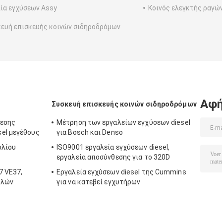
ία εγχύσεων Assy
Κοινός ελεγκτής ραγώ
ευή επισκευής κοινών σιδηροδρόμων
Αφή
Συσκευή επισκευής κοινών σιδηροδρόμων
ίεσης
Μέτρηση των εργαλείων εγχύσεων diesel
el μεγέθους
για Bosch και Denso
ολίου
ISO9001 εργαλεία εγχύσεων diesel,
εργαλεία αποσύνθεσης για το 320D
7 VE37,
Εργαλεία εγχύσεων diesel της Cummins
ηλών
για να κατεβεί εγχυτήρων