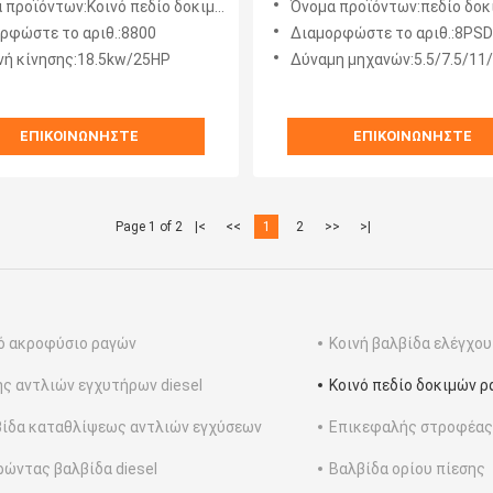
προϊόντων:Κοινό πεδίο δοκιμών ραγών
Όνομα προϊόντων:πεδίο δοκιμών αντλιών εγχύ
ο 8800
ρφώστε το αριθ.:8800
Διαμορφώστε το αριθ.:8PSD
ή κίνησης:18.5kw/25HP
Δύναμη μηχανών:5.5/7.5/11
ΕΠΙΚΟΙΝΩΝΉΣΤΕ
ΕΠΙΚΟΙΝΩΝΉΣΤΕ
Page 1 of 2
|<
<<
1
2
>>
>|
ό ακροφύσιο ραγών
Κοινή βαλβίδα ελέγχο
ς αντλιών εγχυτήρων diesel
Κοινό πεδίο δοκιμών 
ίδα καταθλίψεως αντλιών εγχύσεων
Επικεφαλής στροφέας 
ώντας βαλβίδα diesel
Βαλβίδα ορίου πίεσης