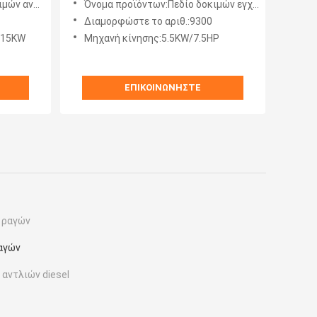
σεων diesel
Όνομα προϊόντων:Πεδίο δοκιμών εγχυτήρων CRDI
Διαμορφώστε το αριθ.:9300
/15KW
Μηχανή κίνησης:5.5KW/7.5HP
ΕΠΙΚΟΙΝΩΝΉΣΤΕ
υ ραγών
ραγών
αντλιών diesel