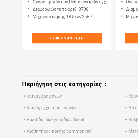
Όνομα προϊόντων:Πεδίο δοκιμών εγχυτήρων Bosch
Όνομα 
πρότυπ
Διαμορφώστε το αριθ.:8700
Διαμο
Μηχανή κίνησης:18.5kw/25HP
Μηχαν
ΕΠΙΚΟΙΝΩΝΉΣΤΕ
Περιήγηση στις κατηγορίες：
κοινά μέρη ραγών
Κοιν
Κοινός εγχυτήρας ραγών
Δύτη
Βαλβίδα σωληνοειδών diesel
Βαλβ
Αισθητήρας πίεσης common rail
Μετρ