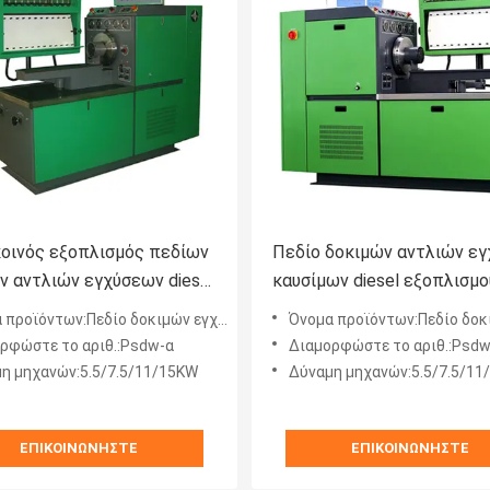
οινός εξοπλισμός πεδίων
Πεδίο δοκιμών αντλιών ε
ν αντλιών εγχύσεων diesel
καυσίμων diesel εξοπλισμο
psdw-β 4000rpm XBC
ροϊόντων:Πεδίο δοκιμών εγχύσεων καυσίμων
Όνομα προϊόντων:Πεδίο δοκιμών αντλιών εγχύσεων κα
ρφώστε το αριθ.:Psdw-α
Διαμορφώστε το αριθ.:Psdw
η μηχανών:5.5/7.5/11/15KW
Δύναμη μηχανών:5.5/7.5/11
ΕΠΙΚΟΙΝΩΝΉΣΤΕ
ΕΠΙΚΟΙΝΩΝΉΣΤΕ