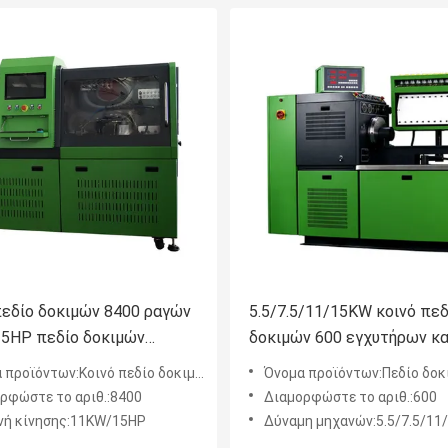
πεδίο δοκιμών 8400 ραγών
5.5/7.5/11/15KW κοινό πεδ
5HP πεδίο δοκιμών
δοκιμών 600 εγχυτήρων κ
ρων CRDI
πεδίων δοκιμών ραγών
προϊόντων:Κοινό πεδίο δοκιμών ραγών
Όνομα προϊόντων:Πεδίο δοκιμών εγχύσε
ρφώστε το αριθ.:8400
Διαμορφώστε το αριθ.:600
ή κίνησης:11KW/15HP
Δύναμη μηχανών:5.5/7.5/11