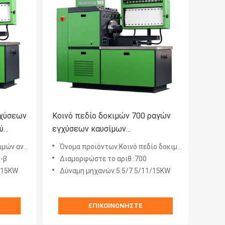
γχύσεων
Κοινό πεδίο δοκιμών 700 ραγών
ύ
εγχύσεων καυσίμων
5.5/7.5/11/15KW 4000rpm
υσίμων diesel
Όνομα προϊόντων:Κοινό πεδίο δοκιμών ραγών
-β
Διαμορφώστε το αριθ.:700
/15KW
Δύναμη μηχανών:5.5/7.5/11/15KW
ΕΠΙΚΟΙΝΩΝΉΣΤΕ