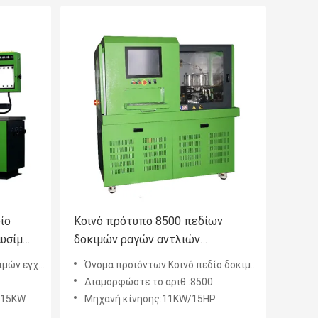
ίο
Κοινό πρότυπο 8500 πεδίων
αυσίμων
δοκιμών ραγών αντλιών
εγχύσεων καυσίμων 2400
ων καυσίμων
Όνομα προϊόντων:Κοινό πεδίο δοκιμών ραγών
φραγμών
Διαμορφώστε το αριθ.:8500
/15KW
Μηχανή κίνησης:11KW/15HP