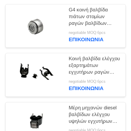
PRIVACY
POLICY
G4 κοινή βαλβίδα
πιάτων στομίων
ραγών βαλβίδων
ελέγχου εγχύσεων για
negotiable MOQ:6pcs
Denso piezo
ΕΠΙΚΟΙΝΩΝΙΑ
Κοινή βαλβίδα ελέγχου
εξαρτημάτων
εγχυτήρων ραγών
28373983 για το diesel
negotiable MOQ:6pcs
625C
ΕΠΙΚΟΙΝΩΝΙΑ
Μέρη μηχανών diesel
βαλβίδων ελέγχου
υψηλών εγχυτήρων
9308-625C 28394612
negotiable MOQ:6pcs