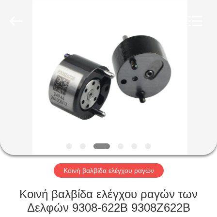
Wuxi
Xinbeichen
International
Trade
Co.,Ltd.
All
Rights
Reserved.
ΣΠΊΤΙ
ΠΡΟΪΌΝΤΑ
ΒΊΝΤΕΟ
ΠΕΡΊΠΟΥ
ΕΜΕΊΣ
Κοινή βαλβίδα ελέγχου ραγών
ΓΎΡΟΣ
Κοινή βαλβίδα ελέγχου ραγών των
ΕΡΓΟΣΤΑΣΊΩΝ
Δελφών 9308-622B 9308Z622B