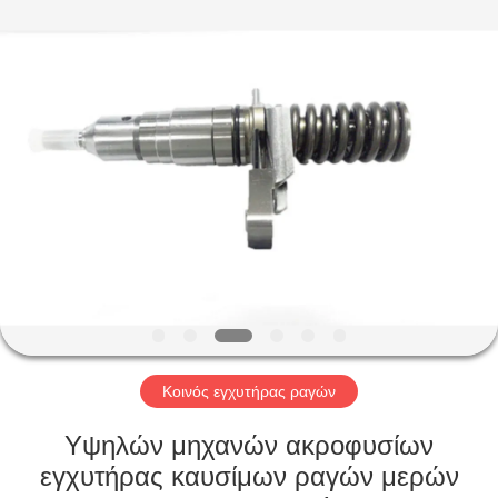
Wuxi
Xinbeichen
International
Trade
Co.,Ltd.
All
Rights
Reserved.
ΣΠΊΤΙ
ΠΡΟΪΌΝΤΑ
ΒΊΝΤΕΟ
ΠΕΡΊΠΟΥ
ΕΜΕΊΣ
Κοινός εγχυτήρας ραγών
ΓΎΡΟΣ
Υψηλών μηχανών ακροφυσίων
ΕΡΓΟΣΤΑΣΊΩΝ
εγχυτήρας καυσίμων ραγών μερών