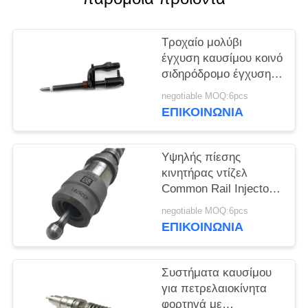
PRIVACY
POLICY
Τροχαίο μολύβι
έγχυση καυσίμου κοινό
σιδηρόδρομο έγχυση
33406 Για σύστημα
negotiable MOQ:6pcs
καυσίμου υψηλής
ΕΠΙΚΟΙΝΩΝΙΑ
πίεσης
Υψηλής πίεσης
κινητήρας ντίζελ
Common Rail Injector
Top Choice για το
negotiable MOQ:6pcs
εφαρμοστέο μοντέλο
ΕΠΙΚΟΙΝΩΝΙΑ
4326781
Συστήματα καυσίμου
για πετρελαιοκίνητα
φορτηγά με