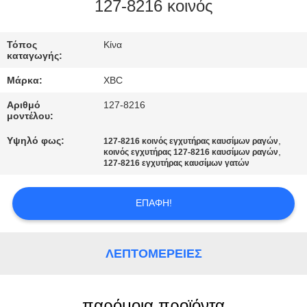
127-8216 κοινός
ΠΟΙΟΤΙΚΌΣ
ΈΛΕΓΧΟΣ
Τόπος
Κίνα
καταγωγής:
Μάρκα:
XBC
ΜΑΣ
Αριθμό
127-8216
ΕΛΆΤΕ
μοντέλου:
ΣΕ
Υψηλό φως:
,
127-8216 κοινός εγχυτήρας καυσίμων ραγών
,
κοινός εγχυτήρας 127-8216 καυσίμων ραγών
ΕΠΑΦΉ
127-8216 εγχυτήρας καυσίμων γατών
ΜΕ
ΕΠΑΦΉ!
ΕΙΔΉΣΕΙΣ
ΛΕΠΤΟΜΈΡΕΙΕΣ
SITEMAP
παρόμοια προϊόντα