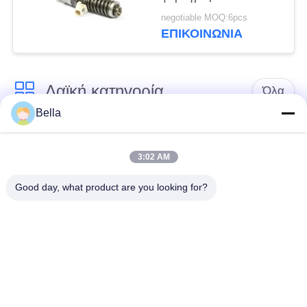
ενδοσιδηροδρομική
negotiable MOQ:6pcs
συσκευή έγχυσης
ΕΠΙΚΟΙΝΩΝΙΑ
καυσίμου 20440388
Λαϊκή κατηγορία
Όλα
Bella
Κοινό ακροφύσιο
κοινά μέρη ραγών
ραγών
3:02 AM
Good day, what product are you looking for?
Κοινή βαλβίδα
Κοινός εγχυτήρας
ελέγχου ραγών
ραγών
Δύτης αντλιών
Κοινό πεδίο δοκιμών
εγχυτήρων diesel
ραγών