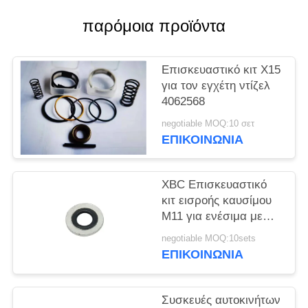
PRIVACY
POLICY
παρόμοια προϊόντα
Επισκευαστικό κιτ X15
για τον εγχέτη ντίζελ
4062568
negotiable MOQ:10 σετ
ΕΠΙΚΟΙΝΩΝΙΑ
XBC Επισκευαστικό
κιτ εισροής καυσίμου
M11 για ενέσιμα με
συρματόπλεγμα και
negotiable MOQ:10sets
χάλυβα
ΕΠΙΚΟΙΝΩΝΙΑ
Συσκευές αυτοκινήτων