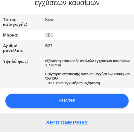
εγχύσεων καυσίμων
ΠΟΙΟΤΙΚΌΣ
ΈΛΕΓΧΟΣ
Τόπος
Κίνα
καταγωγής:
Μάρκα:
XBC
ΜΑΣ
Αριθμό
B27
ΕΛΆΤΕ
μοντέλου:
ΣΕ
Υψηλό φως:
εξάρτηση επισκευής αντλιών εγχύσεων καυσίμων
1.720mm
ΕΠΑΦΉ
,
Εξάρτηση επισκευής αντλιών εγχύσεων καυσίμων
ΜΕ
του ISO
,
B27 shim εγχυτήρων εξάρτηση
ΕΙΔΉΣΕΙΣ
ΕΠΑΦΉ!
SITEMAP
ΛΕΠΤΟΜΈΡΕΙΕΣ