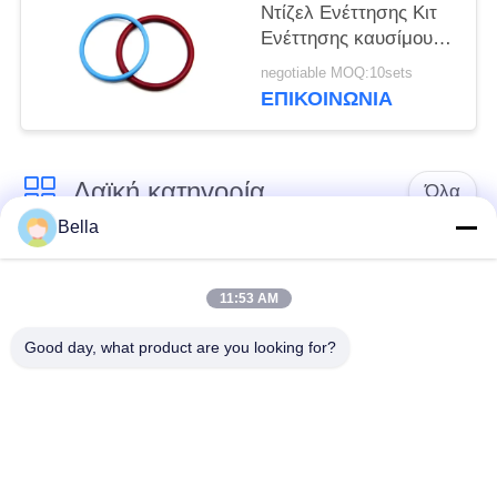
Ντίζελ Ενέττησης Κιτ
Ενέττησης καυσίμου
Κιτ επισκευής για C13
negotiable MOQ:10sets
C15 O-ring
ΕΠΙΚΟΙΝΩΝΙΑ
Λαϊκή κατηγορία
Όλα
Bella
Κοινό ακροφύσιο
κοινά μέρη ραγών
ραγών
11:53 AM
Good day, what product are you looking for?
Κοινή βαλβίδα
Κοινός εγχυτήρας
ελέγχου ραγών
ραγών
Δύτης αντλιών
Κοινό πεδίο δοκιμών
εγχυτήρων diesel
ραγών