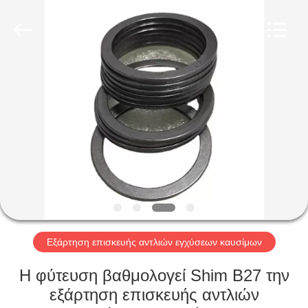
Wuxi
Xinbeichen
International
Trade
Co.,Ltd.
All
Rights
Reserved.
ΣΠΊΤΙ
ΠΡΟΪΌΝΤΑ
ΒΊΝΤΕΟ
ΠΕΡΊΠΟΥ
ΕΜΕΊΣ
Εξάρτηση επισκευής αντλιών εγχύσεων καυσίμων
ΓΎΡΟΣ
Η φύτευση βαθμολογεί Shim B27 την
ΕΡΓΟΣΤΑΣΊΩΝ
εξάρτηση επισκευής αντλιών