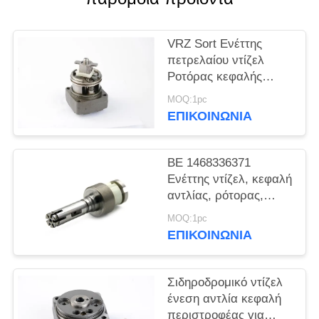
PRIVACY
POLICY
VRZ Sort Ενέττης
πετρελαίου ντίζελ
Ροτόρας κεφαλής
αντλίας VRZ 149701-
MOQ:1pc
0520
ΕΠΙΚΟΙΝΩΝΙΑ
ΒΕ 1468336371
Ενέττης ντίζελ, κεφαλή
αντλίας, ρότορας,
άργυρο υψηλής πίεσης
MOQ:1pc
ΕΠΙΚΟΙΝΩΝΙΑ
Σιδηροδρομικό ντίζελ
ένεση αντλία κεφαλή
περιστροφέας για