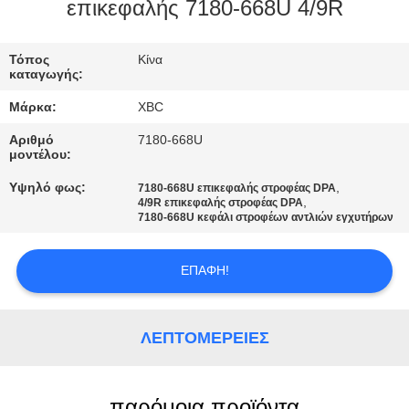
επικεφαλής 7180-668U 4/9R
ΠΟΙΟΤΙΚΌΣ
ΈΛΕΓΧΟΣ
Τόπος
Κίνα
καταγωγής:
Μάρκα:
XBC
ΜΑΣ
Αριθμό
7180-668U
ΕΛΆΤΕ
μοντέλου:
ΣΕ
Υψηλό φως:
,
7180-668U επικεφαλής στροφέας DPA
,
4/9R επικεφαλής στροφέας DPA
ΕΠΑΦΉ
7180-668U κεφάλι στροφέων αντλιών εγχυτήρων
ΜΕ
ΕΠΑΦΉ!
ΕΙΔΉΣΕΙΣ
ΛΕΠΤΟΜΈΡΕΙΕΣ
SITEMAP
παρόμοια προϊόντα