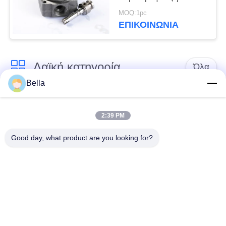
PERKINS 6/12R VE
MOQ:1pc
1468336451
ΕΠΙΚΟΙΝΩΝΙΑ
Λαϊκή κατηγορία
Όλα
Bella
Κοινό ακροφύσιο
κοινά μέρη ραγών
ραγών
2:39 PM
Good day, what product are you looking for?
Κοινή βαλβίδα
Κοινός εγχυτήρας
ελέγχου ραγών
ραγών
Δύτης αντλιών
Κοινό πεδίο δοκιμών
εγχυτήρων diesel
ραγών