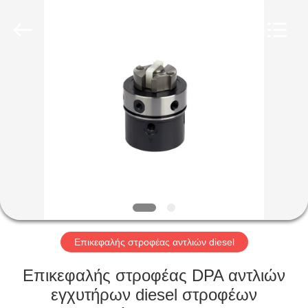
Wuxi
Xinbeichen
International
Trade
Co.,Ltd.
All
Rights
Reserved.
ΣΠΊΤΙ
ΠΡΟΪΌΝΤΑ
ΒΊΝΤΕΟ
ΠΕΡΊΠΟΥ
ΕΜΕΊΣ
Επικεφαλής στροφέας αντλιών diesel
ΓΎΡΟΣ
Επικεφαλής στροφέας DPA αντλιών
ΕΡΓΟΣΤΑΣΊΩΝ
εγχυτήρων diesel στροφέων