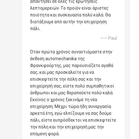
απαντήσει σε όλες τις ερωτήσεις
λεπτομερειών. Το προϊόν είναι άριστες
ποιότητα και συσκευασία πολύ καλά. Θα
διατάξουμε από αυτήν την επιχείρηση
πάλι.
—— Paul
Όταν πρώτα χρόνος συναντιόμαστε στην
έκθεση automechanika της
Φρανκφούρτης, μας παρουσιάζετε αγαθά
σας, και μας προσκαλείτε για να
επισκεφτείτε την πόλη σας και την
επιχείρησή σας, είστε πολύ συμπαθητικοί
άνθρωποι και μας θεραπεύετε πολύ καλά.
Εκείνος ο χρόνος ξεκινάμε τη νέα
επιχείρηση. Μέχρι τώρα ήδη συνεργασία
αρκετά έτη, εγώ ελπίζουμε να σας δούμε
πάλι, είστε ευπρόσδεκτοι να επισκεφτείτε
την πόλη και την επιχείρησή μας την
επόμενη φορά.