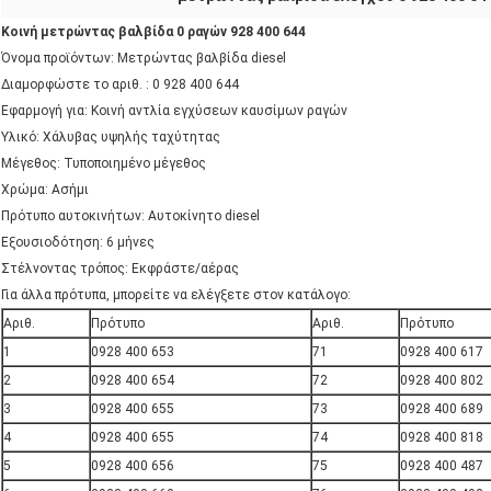
Κοινή μετρώντας βαλβίδα 0 ραγών 928 400 644
Όνομα προϊόντων: Μετρώντας βαλβίδα diesel
Διαμορφώστε το αριθ. : 0 928 400 644
Εφαρμογή για: Κοινή αντλία εγχύσεων καυσίμων ραγών
Υλικό: Χάλυβας υψηλής ταχύτητας
Μέγεθος: Τυποποιημένο μέγεθος
Χρώμα: Ασήμι
Πρότυπο αυτοκινήτων: Αυτοκίνητο diesel
Εξουσιοδότηση: 6 μήνες
Στέλνοντας τρόπος: Εκφράστε/αέρας
Για άλλα πρότυπα, μπορείτε να ελέγξετε στον κατάλογο:
Αριθ.
Πρότυπο
Αριθ.
Πρότυπο
1
0928 400 653
71
0928 400 617
2
0928 400 654
72
0928 400 802
3
0928 400 655
73
0928 400 689
4
0928 400 655
74
0928 400 818
5
0928 400 656
75
0928 400 487