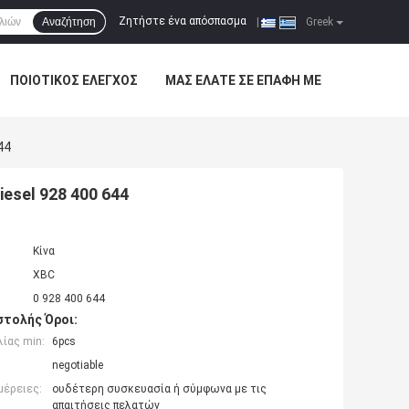
Ζητήστε ένα απόσπασμα
Αναζήτηση
|
Greek
ΠΟΙΟΤΙΚΌΣ ΈΛΕΓΧΟΣ
ΜΑΣ ΕΛΆΤΕ ΣΕ ΕΠΑΦΉ ΜΕ
44
esel 928 400 644
Κίνα
XBC
0 928 400 644
τολής Όροι:
ίας min:
6pcs
negotiable
μέρειες:
ουδέτερη συσκευασία ή σύμφωνα με τις
απαιτήσεις πελατών