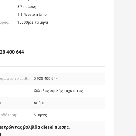
:
3-7 ημέρες
TT, Western Union
οράς:
10000pcs το μήνα
28 400 644
ρφώστε το αριθ.:
0 928 400 644
Χάλυβας υψηλής ταχύτητας
:
Ασήμι
ιοδότηση:
6 μήνες
μετρώντας βαλβίδα diesel πίεσης
,
4