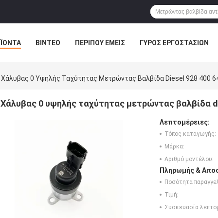
ΪΌΝΤΑ
ΒΊΝΤΕΟ
ΠΕΡΊΠΟΥ ΕΜΕΊΣ
ΓΎΡΟΣ ΕΡΓΟΣΤΑΣΊΩΝ
Χάλυβας 0 Υψηλής Ταχύτητας Μετρώντας Βαλβίδα Diesel 928 400 6
Χάλυβας 0 υψηλής ταχύτητας μετρώντας βαλβίδα di
Λεπτομέρειες:
Τόπος καταγωγής:
Μάρκα:
Αριθμό μοντέλου:
Πληρωμής & Αποσ
Ποσότητα παραγγελ
Τιμή:
Συσκευασία λεπτο