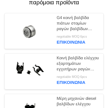
PRIVACY
παρόμοια προϊόντα
POLICY
G4 κοινή βαλβίδα
πιάτων στομίων
ραγών βαλβίδων
ελέγχου εγχύσεων για
negotiable MOQ:6pcs
Denso piezo
ΕΠΙΚΟΙΝΩΝΙΑ
Κοινή βαλβίδα ελέγχου
εξαρτημάτων
εγχυτήρων ραγών
28373983 για το diesel
negotiable MOQ:6pcs
625C
ΕΠΙΚΟΙΝΩΝΙΑ
Μέρη μηχανών diesel
βαλβίδων ελέγχου