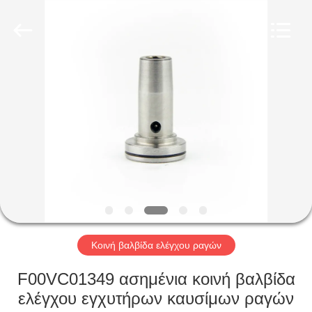
Wuxi
Xinbeichen
International
Trade
Co.,Ltd.
All
Rights
Reserved.
ΣΠΊΤΙ
ΠΡΟΪΌΝΤΑ
ΒΊΝΤΕΟ
ΠΕΡΊΠΟΥ
ΕΜΕΊΣ
Κοινή βαλβίδα ελέγχου ραγών
ΓΎΡΟΣ
F00VC01349 ασημένια κοινή βαλβίδα
ΕΡΓΟΣΤΑΣΊΩΝ
ελέγχου εγχυτήρων καυσίμων ραγών