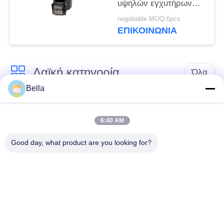
υψηλών εγχυτήρων
9308-625C 28394612
negotiable MOQ:6pcs
ΕΠΙΚΟΙΝΩΝΙΑ
Λαϊκή κατηγορία
Όλα
Bella
Κοινό ακροφύσιο
κοινά μέρη ραγών
ραγών
6:40 AM
Good day, what product are you looking for?
Κοινή βαλβίδα
Κοινός εγχυτήρας
ελέγχου ραγών
ραγών
Δύτης αντλιών
Κοινό πεδίο δοκιμών
εγχυτήρων diesel
ραγών