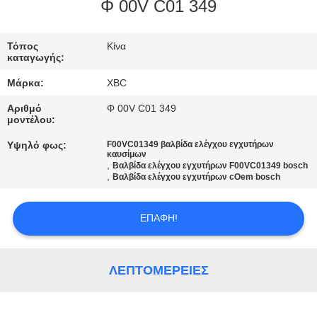
Φ 00V C01 349
ΠΟΙΟΤΙΚΌΣ
ΈΛΕΓΧΟΣ
Τόπος
Κίνα
καταγωγής:
Μάρκα:
XBC
ΜΑΣ
Αριθμό
Φ 00V C01 349
ΕΛΆΤΕ
μοντέλου:
ΣΕ
Υψηλό φως:
F00VC01349 βαλβίδα ελέγχου εγχυτήρων
καυσίμων
ΕΠΑΦΉ
,
Βαλβίδα ελέγχου εγχυτήρων F00VC01349 bosch
,
Βαλβίδα ελέγχου εγχυτήρων cOem bosch
ΜΕ
ΕΠΑΦΉ!
ΕΙΔΉΣΕΙΣ
ΛΕΠΤΟΜΈΡΕΙΕΣ
SITEMAP