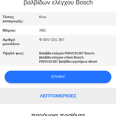
βαλβίδων ελέγχου Bosch
ΠΟΙΟΤΙΚΌΣ
ΈΛΕΓΧΟΣ
Τόπος
Κίνα
καταγωγής:
Μάρκα:
XBC
ΜΑΣ
Αριθμό
Φ 00V C01 367
ΕΛΆΤΕ
μοντέλου:
ΣΕ
Υψηλό φως:
,
Βαλβίδα ελέγχου F00VC01367 Bosch
,
βαλβίδα ελέγχου cOem Bosch
ΕΠΑΦΉ
F00VC01367 βαλβίδα εγχυτήρων diesel
ΜΕ
ΕΠΑΦΉ!
ΕΙΔΉΣΕΙΣ
ΛΕΠΤΟΜΈΡΕΙΕΣ
SITEMAP
παρόμοια προϊόντα