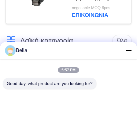
9308-625C 28394612
negotiable MOQ:6pcs
ΕΠΙΚΟΙΝΩΝΙΑ
Λαϊκή κατηγορία
Όλα
Bella
Κοινό ακροφύσιο
κοινά μέρη ραγών
ραγών
5:57 PM
Good day, what product are you looking for?
Κοινή βαλβίδα
Κοινός εγχυτήρας
ελέγχου ραγών
ραγών
Δύτης αντλιών
Κοινό πεδίο δοκιμών
εγχυτήρων diesel
ραγών