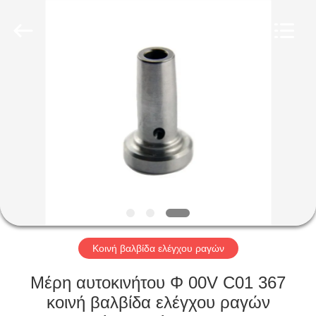
Wuxi
Xinbeichen
International
Trade
Co.,Ltd.
All
Rights
Reserved.
ΣΠΊΤΙ
ΠΡΟΪΌΝΤΑ
ΒΊΝΤΕΟ
ΠΕΡΊΠΟΥ
ΕΜΕΊΣ
Κοινή βαλβίδα ελέγχου ραγών
ΓΎΡΟΣ
Μέρη αυτοκινήτου Φ 00V C01 367
ΕΡΓΟΣΤΑΣΊΩΝ
κοινή βαλβίδα ελέγχου ραγών