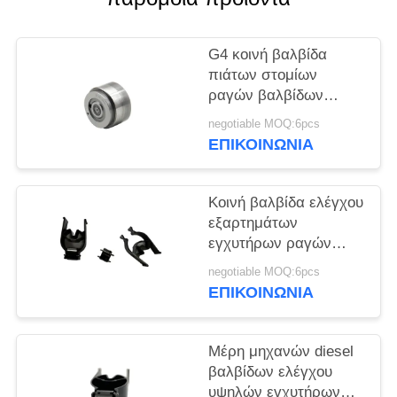
PRIVACY
POLICY
G4 κοινή βαλβίδα
πιάτων στομίων
ραγών βαλβίδων
ελέγχου εγχύσεων για
negotiable MOQ:6pcs
Denso piezo
ΕΠΙΚΟΙΝΩΝΙΑ
Κοινή βαλβίδα ελέγχου
εξαρτημάτων
εγχυτήρων ραγών
28373983 για το diesel
negotiable MOQ:6pcs
625C
ΕΠΙΚΟΙΝΩΝΙΑ
Μέρη μηχανών diesel
βαλβίδων ελέγχου
υψηλών εγχυτήρων