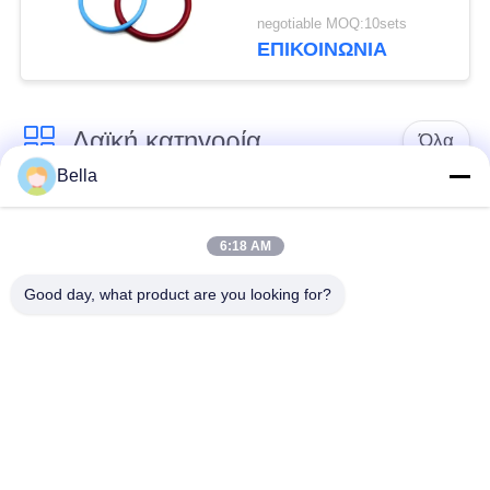
Κιτ επισκευής για C13
negotiable MOQ:10sets
C15 O-ring
ΕΠΙΚΟΙΝΩΝΙΑ
Λαϊκή κατηγορία
Όλα
Bella
Κοινό ακροφύσιο
κοινά μέρη ραγών
ραγών
6:18 AM
Good day, what product are you looking for?
Κοινή βαλβίδα
Κοινός εγχυτήρας
ελέγχου ραγών
ραγών
Δύτης αντλιών
Κοινό πεδίο δοκιμών
εγχυτήρων diesel
ραγών
Βαλβίδα