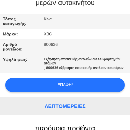
μερών αυτοκινήτου
ΠΟΙΟΤΙΚΌΣ
ΈΛΕΓΧΟΣ
Τόπος
Κίνα
καταγωγής:
Μάρκα:
XBC
ΜΑΣ
Αριθμό
800636
ΕΛΆΤΕ
μοντέλου:
ΣΕ
Υψηλό φως:
Εξάρτηση επισκευής αντλιών diesel φορτηγών
ατόμων
ΕΠΑΦΉ
,
800636 εξάρτηση επισκευής αντλιών καυσίμων
ΜΕ
ΕΠΑΦΉ!
ΕΙΔΉΣΕΙΣ
ΛΕΠΤΟΜΈΡΕΙΕΣ
SITEMAP
παρόμοια προϊόντα