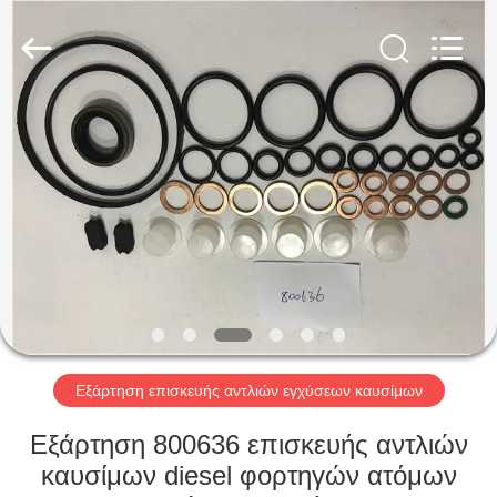
Wuxi
Xinbeichen
International
Trade
Co.,Ltd.
All
Rights
Reserved.
ΣΠΊΤΙ
ΠΡΟΪΌΝΤΑ
ΒΊΝΤΕΟ
ΠΕΡΊΠΟΥ
ΕΜΕΊΣ
Εξάρτηση επισκευής αντλιών εγχύσεων καυσίμων
ΓΎΡΟΣ
Εξάρτηση 800636 επισκευής αντλιών
ΕΡΓΟΣΤΑΣΊΩΝ
καυσίμων diesel φορτηγών ατόμων