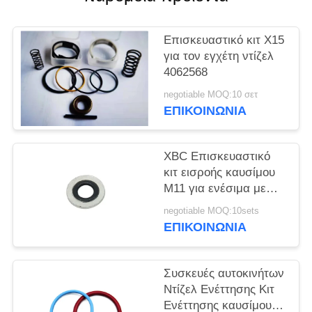
PRIVACY
POLICY
Επισκευαστικό κιτ X15
για τον εγχέτη ντίζελ
4062568
negotiable MOQ:10 σετ
ΕΠΙΚΟΙΝΩΝΙΑ
XBC Επισκευαστικό
κιτ εισροής καυσίμου
M11 για ενέσιμα με
συρματόπλεγμα και
negotiable MOQ:10sets
χάλυβα
ΕΠΙΚΟΙΝΩΝΙΑ
Συσκευές αυτοκινήτων
Ντίζελ Ενέττησης Κιτ
Ενέττησης καυσίμου