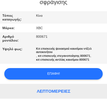
σφράγισης
ΠΟΙΟΤΙΚΌΣ
ΈΛΕΓΧΟΣ
Τόπος
Κίνα
καταγωγής:
Μάρκα:
XBC
ΜΑΣ
Αριθμό
800671
ΕΛΆΤΕ
μοντέλου:
ΣΕ
Υψηλό φως:
Κιτ επισκευής ψεκασμού καυσίμου ντίζελ
αυτοκινήτου
ΕΠΑΦΉ
,
,
κιτ επισκευής στεγανοποίησης 800671
κιτ επισκευής αντλίας καυσίμου 800671
ΜΕ
ΕΠΑΦΉ!
ΕΙΔΉΣΕΙΣ
ΛΕΠΤΟΜΈΡΕΙΕΣ
SITEMAP