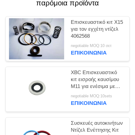
PRIVACY
παρόμοια προϊόντα
POLICY
Επισκευαστικό κιτ X15
για τον εγχέτη ντίζελ
4062568
negotiable MOQ:10 σετ
ΕΠΙΚΟΙΝΩΝΙΑ
XBC Επισκευαστικό
κιτ εισροής καυσίμου
M11 για ενέσιμα με
συρματόπλεγμα και
negotiable MOQ:10sets
χάλυβα
ΕΠΙΚΟΙΝΩΝΙΑ
Συσκευές αυτοκινήτων
Ντίζελ Ενέττησης Κιτ