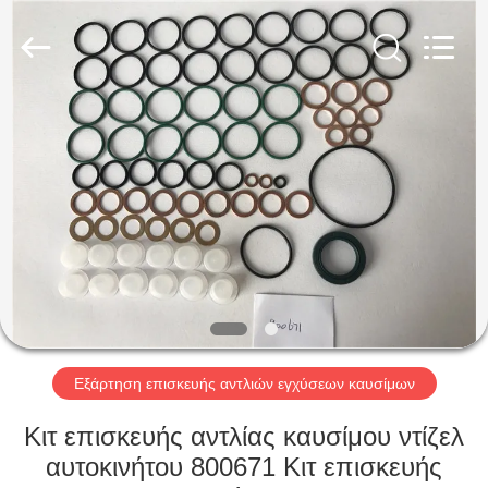
Wuxi
Xinbeichen
International
Trade
Co.,Ltd.
All
Rights
Reserved.
ΣΠΊΤΙ
ΠΡΟΪΌΝΤΑ
ΒΊΝΤΕΟ
ΠΕΡΊΠΟΥ
ΕΜΕΊΣ
Εξάρτηση επισκευής αντλιών εγχύσεων καυσίμων
ΓΎΡΟΣ
Κιτ επισκευής αντλίας καυσίμου ντίζελ
ΕΡΓΟΣΤΑΣΊΩΝ
αυτοκινήτου 800671 Κιτ επισκευής