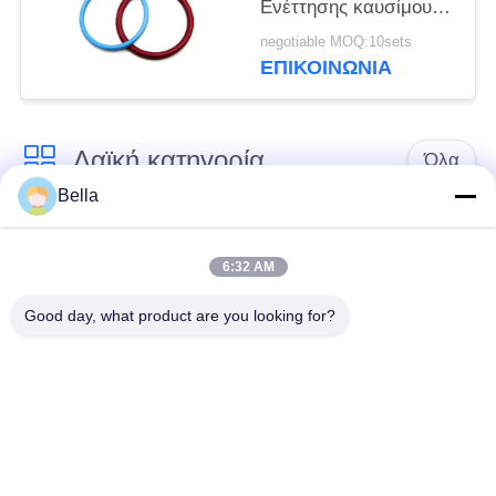
Ενέττησης καυσίμου
Κιτ επισκευής για C13
negotiable MOQ:10sets
C15 O-ring
ΕΠΙΚΟΙΝΩΝΙΑ
Λαϊκή κατηγορία
Όλα
Bella
Κοινό ακροφύσιο
κοινά μέρη ραγών
ραγών
6:32 AM
Good day, what product are you looking for?
Κοινή βαλβίδα
Κοινός εγχυτήρας
ελέγχου ραγών
ραγών
Δύτης αντλιών
Κοινό πεδίο δοκιμών
εγχυτήρων diesel
ραγών