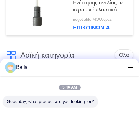
Ενέττησης αντλίας με
κεραμικό ελαστικό
4088593
negotiable MOQ:6pcs
ΕΠΙΚΟΙΝΩΝΙΑ
Λαϊκή κατηγορία
Όλα
Bella
Κοινό ακροφύσιο
κοινά μέρη ραγών
ραγών
5:40 AM
Good day, what product are you looking for?
Κοινή βαλβίδα
Κοινός εγχυτήρας
ελέγχου ραγών
ραγών
Δύτης αντλιών
Κοινό πεδίο δοκιμών
εγχυτήρων diesel
ραγών