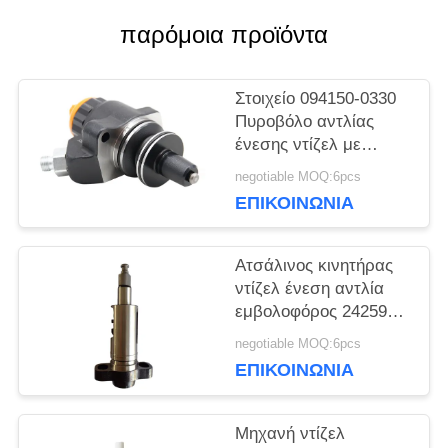
ΕΙΔΉΣΕΙΣ
παρόμοια προϊόντα
SITEMAP
Στοιχείο 094150-0330
Πυροβόλο αντλίας
ένεσης ντίζελ με
PRIVACY
μακροχρόνια αντοχή
negotiable MOQ:6pcs
ΕΠΙΚΟΙΝΩΝΙΑ
POLICY
Ατσάλινος κινητήρας
ντίζελ ένεση αντλία
εμβολοφόρος 2425989
για βέλτιστο στοιχείο
negotiable MOQ:6pcs
καυσίμου
ΕΠΙΚΟΙΝΩΝΙΑ
Μηχανή ντίζελ