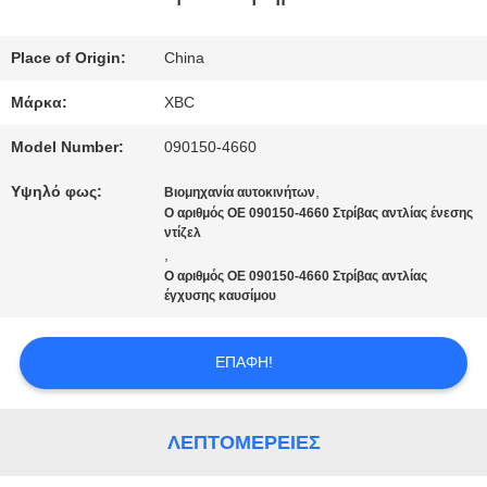
ΕΡΓΟΣΤΑΣΊΩΝ
Place of Origin:
China
Μάρκα:
XBC
ΠΟΙΟΤΙΚΌΣ
Model Number:
090150-4660
ΈΛΕΓΧΟΣ
Υψηλό φως:
,
Βιομηχανία αυτοκινήτων
Ο αριθμός ΟΕ 090150-4660 Στρίβας αντλίας ένεσης
ντίζελ
ΜΑΣ
,
Ο αριθμός ΟΕ 090150-4660 Στρίβας αντλίας
ΕΛΆΤΕ
έγχυσης καυσίμου
ΣΕ
ΕΠΑΦΉ!
ΕΠΑΦΉ
ΜΕ
ΛΕΠΤΟΜΈΡΕΙΕΣ