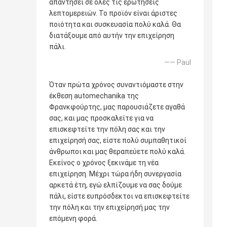
απαντήσει σε όλες τις ερωτήσεις
λεπτομερειών. Το προϊόν είναι άριστες
ποιότητα και συσκευασία πολύ καλά. Θα
διατάξουμε από αυτήν την επιχείρηση
πάλι.
—— Paul
Όταν πρώτα χρόνος συναντιόμαστε στην
έκθεση automechanika της
Φρανκφούρτης, μας παρουσιάζετε αγαθά
σας, και μας προσκαλείτε για να
επισκεφτείτε την πόλη σας και την
επιχείρησή σας, είστε πολύ συμπαθητικοί
άνθρωποι και μας θεραπεύετε πολύ καλά.
Εκείνος ο χρόνος ξεκινάμε τη νέα
επιχείρηση. Μέχρι τώρα ήδη συνεργασία
αρκετά έτη, εγώ ελπίζουμε να σας δούμε
πάλι, είστε ευπρόσδεκτοι να επισκεφτείτε
την πόλη και την επιχείρησή μας την
επόμενη φορά.