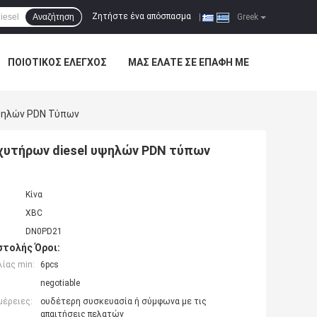
Ζητήστε ένα απόσπασμα
Αναζήτηση
|
Greek
ΠΟΙΟΤΙΚΌΣ ΈΛΕΓΧΟΣ
ΜΑΣ ΕΛΆΤΕ ΣΕ ΕΠΑΦΉ ΜΕ
ψηλών PDN Τύπων
χυτήρων diesel υψηλών PDN τύπων
Κίνα
XBC
DN0PD21
τολής Όροι:
ίας min:
6pcs
negotiable
μέρειες:
ουδέτερη συσκευασία ή σύμφωνα με τις
απαιτήσεις πελατών