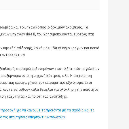
αλβίδα και το μηχανικό πεδίο δοκιμών ακρίβειας. Τα
 ξένων μηχανών diesel, που χρησιμοποιούνται ευρέως στη
ν υψηλής επίδοσης, κοινή βαλβίδα ελέγχου ραγών και κοινό
ά ανταλλακτικά.
 εξοπλισμό, συμπεριλαμβανομένων των ελβετικών εργαλείων
επεξεργαμένος στη μηχανή κέντρου, κ.λπ. Η επιχείρηση
ριεκτική παραγωγή και τον πειραματικό εξοπλισμό, έτσι
, ώστε να τεθούν καλά θεμέλια για ολόκληρη την ποιότητα
ιση ταχύτητας και ποιότητας ανάπτυξης.
 προσοχή για να κάνουμε τα προϊόντα με τα σχέδια και τα
ο τις απαιτήσεις υπερπόντιων πελατών.