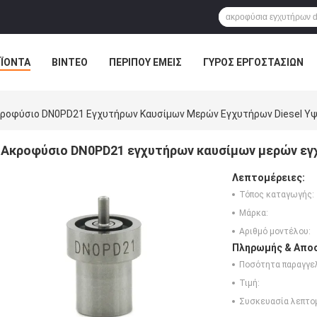
ΪΌΝΤΑ
ΒΊΝΤΕΟ
ΠΕΡΊΠΟΥ ΕΜΕΊΣ
ΓΎΡΟΣ ΕΡΓΟΣΤΑΣΊΩΝ
ροφύσιο DN0PD21 Εγχυτήρων Καυσίμων Μερών Εγχυτήρων Diesel Υ
Ακροφύσιο DN0PD21 εγχυτήρων καυσίμων μερών εγ
Λεπτομέρειες:
Τόπος καταγωγής:
Μάρκα:
Αριθμό μοντέλου:
Πληρωμής & Αποσ
Ποσότητα παραγγελ
Τιμή:
Συσκευασία λεπτο