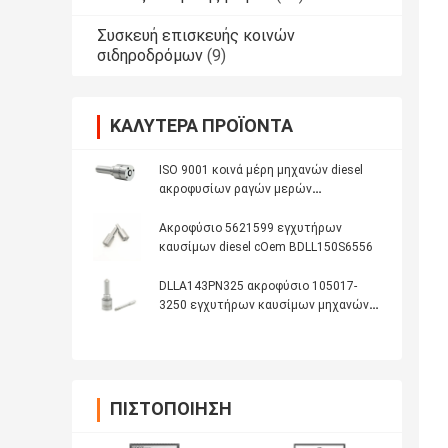
Συσκευή επισκευής κοινών
σιδηροδρόμων
(9)
ΚΑΛΎΤΕΡΑ ΠΡΟΪΌΝΤΑ
ISO 9001 κοινά μέρη μηχανών diesel
ακροφυσίων ραγών μερών
DLLA155P965 εγχυτήρων καυσίμων
Ακροφύσιο 5621599 εγχυτήρων
καυσίμων diesel cOem BDLL150S6556
DLLA143PN325 ακροφύσιο 105017-
3250 εγχυτήρων καυσίμων μηχανών
diesel
ΠΙΣΤΟΠΟΊΗΣΗ