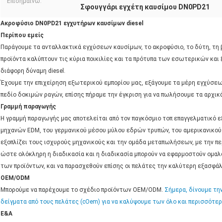
Επισημαίνω:
Σφουγγάρι εγχέτη καυσίμου DN0PD21
Ακροφύσιο DN0PD21 εγχυτήρων καυσίμων diesel
Περίπου εμείς
Παράγουμε τα ανταλλακτικά εγχύσεων καυσίμων, το ακροφύσιο, το δύτη, τη β
προϊόντα καλύπτουν τις κύρια ποικιλίες και τα πρότυπα των εσωτερικών και
διάφορη δύναμη diesel.
Έχουμε την επιχείρηση εξωτερικού εμπορίου μας, εξάγουμε τα μέρη εγχύσεω
πεδίο δοκιμών ραγών, επίσης πήραμε την έγκριση για να πωλήσουμε τα αρχικ
Γραμμή παραγωγής
Η γραμμή παραγωγής μας αποτελείται από τον παγκόσμιο τοπ επαγγελματικό
μηχανών EDM, του γερμανικού μέσου μύλου εδρών τρυπών, του αμερικανικού 
εξοπλίζει τους ισχυρούς μηχανικούς και την ομάδα μεταπωλήσεων, με την πε
ώστε ολόκληρη η διαδικασία και η διαδικασία μπορούν να εφαρμοστούν ομαλά
των προϊόντων, και να παρασχεθούν επίσης οι πελάτες την καλύτερη εξασφάλ
OEM/ODM
Μπορούμε να παρέχουμε το σχέδιο προϊόντων OEM/ODM.
Σήμερα, δίνουμε την
δείγματα από τους πελάτες (cOem) για να καλύψουμε των όλο και περισσότερ
Ε&Α