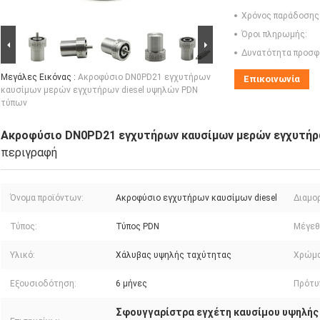
Χρόνος παράδοσης
Όροι πληρωμής:
Δυνατότητα προσφ
Μεγάλες Εικόνας :
Ακροφύσιο DN0PD21 εγχυτήρων
Επικοινωνία
καυσίμων μερών εγχυτήρων diesel υψηλών PDN
τύπων
Ακροφύσιο DN0PD21 εγχυτήρων καυσίμων μερών εγχυτήρ
περιγραφή
Όνομα προϊόντων:
Ακροφύσιο εγχυτήρων καυσίμων diesel
Διαμο
Τύπος:
Τύπος PDN
Μέγεθ
Υλικό:
Χάλυβας υψηλής ταχύτητας
Χρώμα
Εξουσιοδότηση:
6 μήνες
Πρότυ
Σφουγγαρίστρα εγχέτη καυσίμου υψηλής