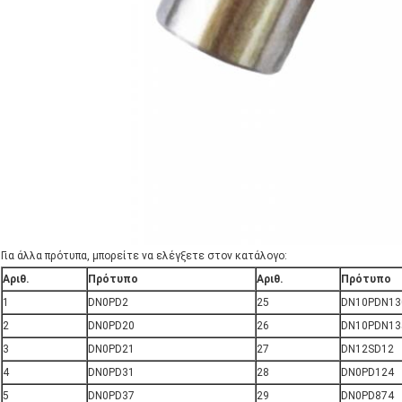
Για άλλα πρότυπα, μπορείτε να ελέγξετε στον κατάλογο:
Αριθ.
Πρότυπο
Αριθ.
Πρότυπο
1
DN0PD2
25
DN10PDN13
2
DN0PD20
26
DN10PDN13
3
DN0PD21
27
DN12SD12
4
DN0PD31
28
DN0PD124
5
DN0PD37
29
DN0PD874