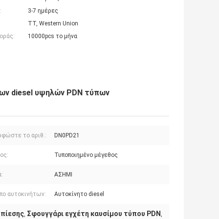
:
3-7 ημέρες
TT, Western Union
οράς:
10000pcs το μήνα
ων diesel υψηλών PDN τύπων
ρφώστε το αριθ.:
DN0PD21
ος:
Τυποποιημένο μέγεθος
:
ΑΣΗΜΙ
πο αυτοκινήτων:
Αυτοκίνητο diesel
 πίεσης
Σφουγγάρι εγχέτη καυσίμου τύπου PDN
,
,