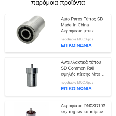
PRIVACY
παρόμοια προϊόντα
POLICY
Auto Pares Τύπος SD
Made In China
Ακροφύσιο μπεκ
ψεκασμού καυσίμου
negotiable MOQ:6pcs
ντίζελ DN0SDN187
ΕΠΙΚΟΙΝΩΝΙΑ
Ανταλλακτικά τύπου
SD Common Rail
υψηλής πίεσης Μπεκ
ψεκασμού καυσίμου
negotiable MOQ:6pcs
ντίζελ CR Ακροφύσιο
ΕΠΙΚΟΙΝΩΝΙΑ
DN0SD126
Ακροφύσιο DN0SD193
εγχυτήρων καυσίμων