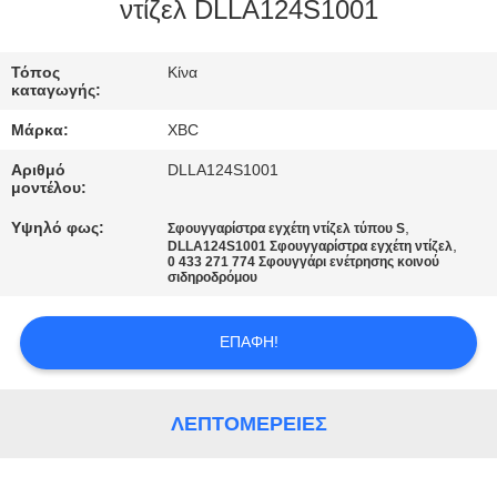
ντίζελ DLLA124S1001
ΠΟΙΟΤΙΚΌΣ
ΈΛΕΓΧΟΣ
Τόπος
Κίνα
καταγωγής:
Μάρκα:
XBC
ΜΑΣ
Αριθμό
DLLA124S1001
ΕΛΆΤΕ
μοντέλου:
ΣΕ
Υψηλό φως:
,
Σφουγγαρίστρα εγχέτη ντίζελ τύπου S
,
DLLA124S1001 Σφουγγαρίστρα εγχέτη ντίζελ
ΕΠΑΦΉ
0 433 271 774 Σφουγγάρι ενέτρησης κοινού
σιδηροδρόμου
ΜΕ
ΕΠΑΦΉ!
ΕΙΔΉΣΕΙΣ
ΛΕΠΤΟΜΈΡΕΙΕΣ
SITEMAP