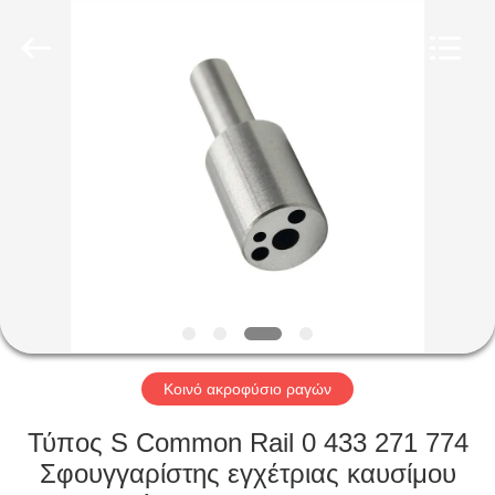
Wuxi
Xinbeichen
International
Trade
Co.,Ltd.
All
Rights
Reserved.
ΣΠΊΤΙ
ΠΡΟΪΌΝΤΑ
ΒΊΝΤΕΟ
ΠΕΡΊΠΟΥ
ΕΜΕΊΣ
Κοινό ακροφύσιο ραγών
ΓΎΡΟΣ
Τύπος S Common Rail 0 433 271 774
ΕΡΓΟΣΤΑΣΊΩΝ
Σφουγγαρίστης εγχέτριας καυσίμου