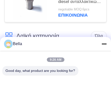
diesel ανταλλακτικών
τύπων χάλυβα SD
negotiable MOQ:6pcs
υψηλής ταχύτητας του
ΕΠΙΚΟΙΝΩΝΙΑ
ISO
Λαϊκή κατηγορία
Όλα
Bella
Κοινό ακροφύσιο
κοινά μέρη ραγών
ραγών
9:26 AM
Good day, what product are you looking for?
Κοινή βαλβίδα
Κοινός εγχυτήρας
ελέγχου ραγών
ραγών
Δύτης αντλιών
Κοινό πεδίο δοκιμών
εγχυτήρων diesel
ραγών