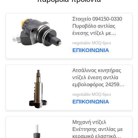
PRIVACY
POLICY
Στοιχείο 094150-0330
Πυροβόλο αντλίας
ένεσης ντίζελ με
μακροχρόνια αντοχή
negotiable MOQ:6pcs
ΕΠΙΚΟΙΝΩΝΙΑ
Ατσάλινος κινητήρας
ντίζελ ένεση αντλία
εμβολοφόρος 2425989
για βέλτιστο στοιχείο
negotiable MOQ:6pcs
καυσίμου
ΕΠΙΚΟΙΝΩΝΙΑ
Μηχανή ντίζελ
Ενέττησης αντλίας με
κεραμικό ελαστικό