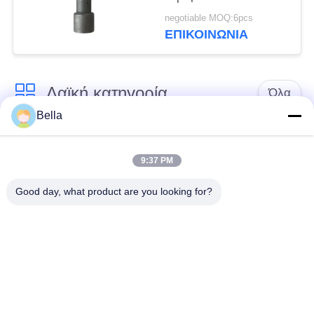
4088593
negotiable MOQ:6pcs
ΕΠΙΚΟΙΝΩΝΙΑ
Λαϊκή κατηγορία
Όλα
Bella
Κοινό ακροφύσιο
κοινά μέρη ραγών
ραγών
9:37 PM
Good day, what product are you looking for?
Κοινή βαλβίδα
Κοινός εγχυτήρας
ελέγχου ραγών
ραγών
Δύτης αντλιών
Κοινό πεδίο δοκιμών
εγχυτήρων diesel
ραγών