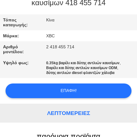
καυσίμων 418 455 714
ΠΟΙΟΤΙΚΌΣ
ΈΛΕΓΧΟΣ
Τόπος
Κίνα
καταγωγής:
Μάρκα:
XBC
ΜΑΣ
Αριθμό
2 418 455 714
ΕΛΆΤΕ
μοντέλου:
ΣΕ
Υψηλό φως:
,
0.35kg βαρέλι και δύτης αντλιών καυσίμων
,
Βαρέλι και δύτης αντλιών καυσίμων ODM
ΕΠΑΦΉ
δύτης αντλιών diesel φλαντζών χάλυβα
ΜΕ
ΕΠΑΦΉ!
ΕΙΔΉΣΕΙΣ
ΛΕΠΤΟΜΈΡΕΙΕΣ
SITEMAP
παρόμοια προϊόντα