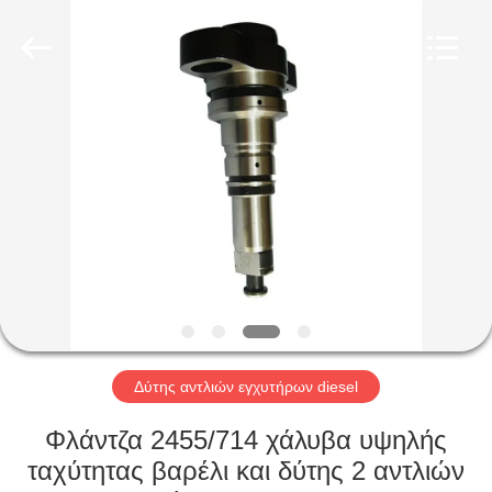
Wuxi
Xinbeichen
International
Trade
Co.,Ltd.
All
Rights
Reserved.
ΣΠΊΤΙ
ΠΡΟΪΌΝΤΑ
ΒΊΝΤΕΟ
ΠΕΡΊΠΟΥ
ΕΜΕΊΣ
Δύτης αντλιών εγχυτήρων diesel
ΓΎΡΟΣ
Φλάντζα 2455/714 χάλυβα υψηλής
ΕΡΓΟΣΤΑΣΊΩΝ
ταχύτητας βαρέλι και δύτης 2 αντλιών