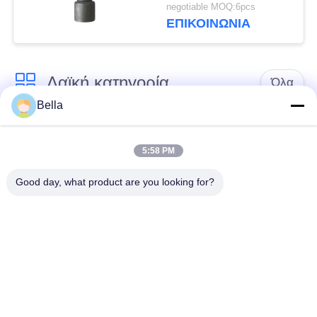
4088593
negotiable MOQ:6pcs
ΕΠΙΚΟΙΝΩΝΙΑ
Λαϊκή κατηγορία
Όλα
Bella
Κοινό ακροφύσιο
κοινά μέρη ραγών
ραγών
5:58 PM
Good day, what product are you looking for?
Κοινή βαλβίδα
Κοινός εγχυτήρας
ελέγχου ραγών
ραγών
Δύτης αντλιών
Κοινό πεδίο δοκιμών
εγχυτήρων diesel
ραγών
Βαλβίδα
Βαλβίδα