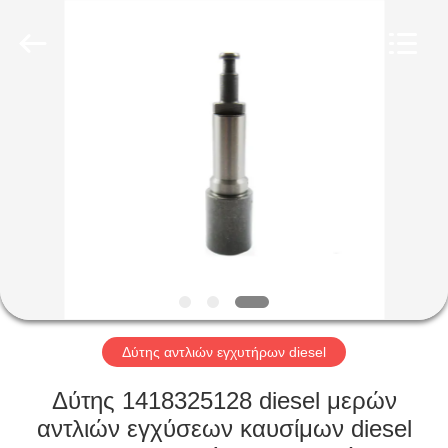
Wuxi
Xinbeichen
International
Trade
Co.,Ltd.
All
Rights
Reserved.
ΣΠΊΤΙ
ΠΡΟΪΌΝΤΑ
ΒΊΝΤΕΟ
ΠΕΡΊΠΟΥ
ΕΜΕΊΣ
Δύτης αντλιών εγχυτήρων diesel
ΓΎΡΟΣ
Δύτης 1418325128 diesel μερών
ΕΡΓΟΣΤΑΣΊΩΝ
αντλιών εγχύσεων καυσίμων diesel