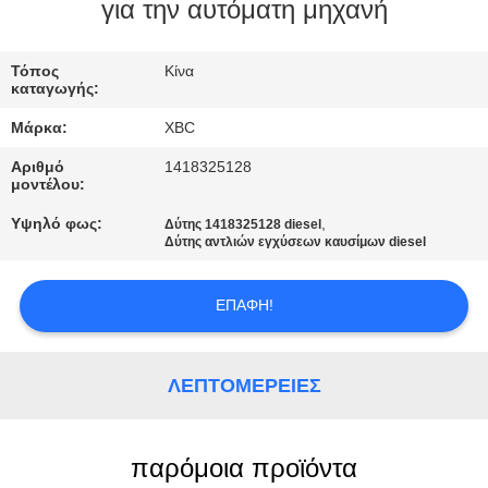
για την αυτόματη μηχανή
ΠΟΙΟΤΙΚΌΣ
ΈΛΕΓΧΟΣ
Τόπος
Κίνα
καταγωγής:
Μάρκα:
XBC
ΜΑΣ
Αριθμό
1418325128
ΕΛΆΤΕ
μοντέλου:
ΣΕ
Υψηλό φως:
,
Δύτης 1418325128 diesel
Δύτης αντλιών εγχύσεων καυσίμων diesel
ΕΠΑΦΉ
ΜΕ
ΕΠΑΦΉ!
ΕΙΔΉΣΕΙΣ
ΛΕΠΤΟΜΈΡΕΙΕΣ
SITEMAP
παρόμοια προϊόντα