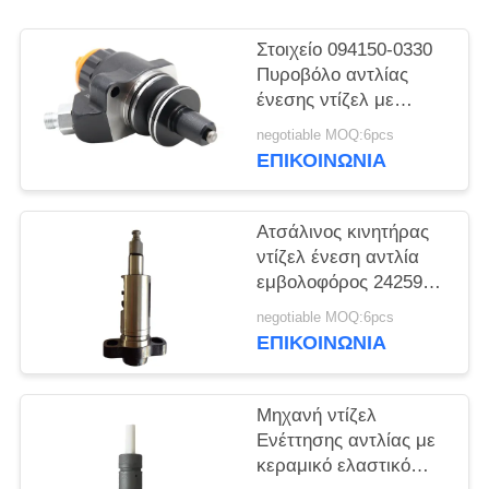
PRIVACY
POLICY
Στοιχείο 094150-0330
Πυροβόλο αντλίας
ένεσης ντίζελ με
μακροχρόνια αντοχή
negotiable MOQ:6pcs
ΕΠΙΚΟΙΝΩΝΙΑ
Ατσάλινος κινητήρας
ντίζελ ένεση αντλία
εμβολοφόρος 2425989
για βέλτιστο στοιχείο
negotiable MOQ:6pcs
καυσίμου
ΕΠΙΚΟΙΝΩΝΙΑ
Μηχανή ντίζελ
Ενέττησης αντλίας με
κεραμικό ελαστικό