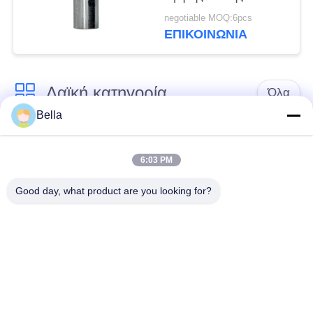
ψεκασμού καυσίμου
negotiable MOQ:6pcs
ντίζελ CR Ακροφύσιο
ΕΠΙΚΟΙΝΩΝΙΑ
DN0SD126
Λαϊκή κατηγορία
Όλα
Bella
Κοινό ακροφύσιο
κοινά μέρη ραγών
ραγών
6:03 PM
Good day, what product are you looking for?
Κοινή βαλβίδα
Κοινός εγχυτήρας
ελέγχου ραγών
ραγών
Δύτης αντλιών
Κοινό πεδίο δοκιμών
εγχυτήρων diesel
ραγών