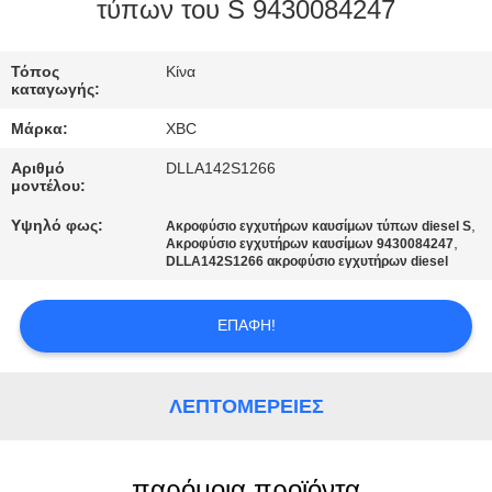
τύπων του S 9430084247
ΠΟΙΟΤΙΚΌΣ
ΈΛΕΓΧΟΣ
Τόπος
Κίνα
καταγωγής:
Μάρκα:
XBC
ΜΑΣ
Αριθμό
DLLA142S1266
ΕΛΆΤΕ
μοντέλου:
ΣΕ
Υψηλό φως:
,
Ακροφύσιο εγχυτήρων καυσίμων τύπων diesel S
,
Ακροφύσιο εγχυτήρων καυσίμων 9430084247
ΕΠΑΦΉ
DLLA142S1266 ακροφύσιο εγχυτήρων diesel
ΜΕ
ΕΠΑΦΉ!
ΕΙΔΉΣΕΙΣ
ΛΕΠΤΟΜΈΡΕΙΕΣ
SITEMAP
παρόμοια προϊόντα