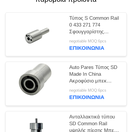
PRIVACY
POLICY
Τύπος S Common Rail
0 433 271 774
Σφουγγαρίστης
εγχέτριας καυσίμου
negotiable MOQ:6pcs
ντίζελ DLLA124S1001
ΕΠΙΚΟΙΝΩΝΙΑ
Auto Pares Τύπος SD
Made In China
Ακροφύσιο μπεκ
ψεκασμού καυσίμου
negotiable MOQ:6pcs
ντίζελ DN0SDN187
ΕΠΙΚΟΙΝΩΝΙΑ
Ανταλλακτικά τύπου
SD Common Rail
υψηλής πίεσης Μπεκ