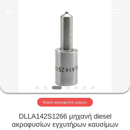
Wuxi
Xinbeichen
International
Trade
Co.,Ltd.
All
Rights
Reserved.
ΣΠΊΤΙ
ΠΡΟΪΌΝΤΑ
ΒΊΝΤΕΟ
ΠΕΡΊΠΟΥ
ΕΜΕΊΣ
Κοινό ακροφύσιο ραγών
ΓΎΡΟΣ
DLLA142S1266 μηχανή diesel
ΕΡΓΟΣΤΑΣΊΩΝ
ακροφυσίων εγχυτήρων καυσίμων