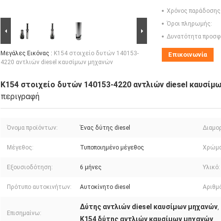
Χρόνος παράδοσης
Όροι πληρωμής:
Δυνατότητα προσφ
Μεγάλες Εικόνας :
K154 στοιχείο δυτών 140153-
Επικοινωνία
4220 αντλιών diesel καυσίμων μηχανών
K154 στοιχείο δυτών 140153-4220 αντλιών diesel καυσίμ
περιγραφή
Όνομα προϊόντων:
Ένας δύτης diesel
Διαμο
Μέγεθος:
Τυποποιημένο μέγεθος
Χρώμα
Εξουσιοδότηση:
6 μήνες
Υλικό:
Πρότυπο αυτοκινήτων:
Αυτοκίνητο diesel
Αριθμ
Δύτης αντλιών diesel καυσίμων μηχανών
,
Επισημαίνω:
K154 δύτης αντλιών καυσίμων μηχανών